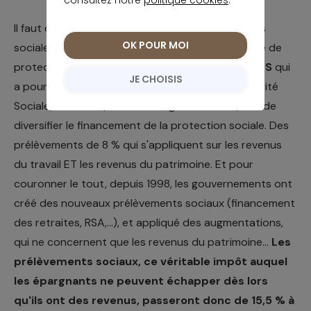
Il faut dire qu'en France, on a créé des cotisations
OK POUR MOI
sociales qui ne correspondent pas à une branche de
protection (maladie, vieillesse, chômage) : La
CRDS
qui
JE CHOISIS
a pour but de résorber l’endettement de la Sécurité
Sociale, et la
CSG
, entrée en vigueur en 1991, afin de
diversifier le financement de la protection sociale. Des
prélèvements de 8 % qui s'appliquent sur les revenus
du travail ET les revenus du patrimoine. Et pour
couronner le tout, depuis 1998, les gouvernements ont
créé des nouveaux prélèvements sociaux (financement
des retraites, RSA,…), et appliqué des augmentations,
qui ne concernent que les revenus du patrimoine...
Les
prélèvements sociaux, ce véritable impôt auquel
les épargnants ne peuvent échapper dès lors
qu'ils ont des revenus, passeront donc de 15,5 % à