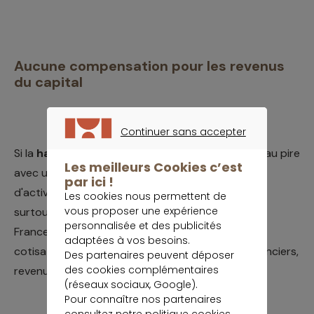
Aucune compensation pour les revenus
du capital
Continuer sans accepter
CONTINUER SANS ACCEPTER
Si la
hausse de la CSG
devrait être compensée, au pire
Les meilleurs Cookies c’est
avec un léger différé, pour la plupart des revenus
par ici !
d'activité, la hausse des prélèvements sociaux va
Les cookies nous permettent de
vous proposer une expérience
surtout être subie par les épargnants. En effet, la
personnalisée et des publicités
France est le seul pays développé à prendre des
adaptées à vos besoins.
cotisations sociales sur le patrimoine (revenus fonciers,
Des partenaires peuvent déposer
des cookies complémentaires
revenus des capitaux mobiliers,...).
(réseaux sociaux, Google).
Pour connaître nos partenaires
consultez notre
politique cookies
.