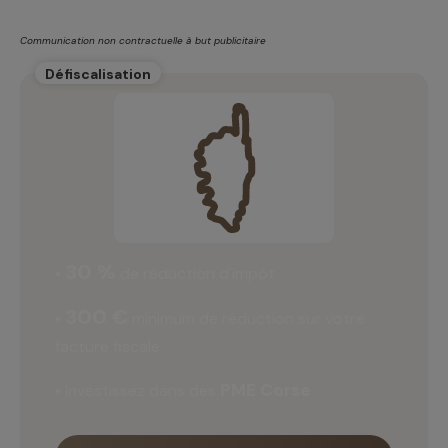
Communication non contractuelle à but publicitaire
Défiscalisation
30 %
•
de réduction d'impôt
300 €
•
minimum de réduction sur votre
facture fiscale
PME Corse
• Investissez dans des