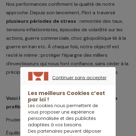
Nos performances confirment la qualité de notre
approche. Depuis son lancement, Pilot a traversé
plusieurs périodes de stress
: remontée des taux,
tensions inflationnistes, épisodes de volatilité sur les
actions, guerre commerciale, choc géopolitique lié à la
guerre en Iran etc. À chaque fois, notre objectif est
resté le même : protéger l’épargne des milliers
d’investisseurs qui nous font confiance, sans céder à la
précipitation et sans prendre de risques excessifs.
Continuer sans accepter
CONTINUER SANS ACCEPTER
Les meilleurs Cookies c’est
Voici les performances définitives des quatre
par ici !
Les cookies nous permettent de
profils de Pilot en 2025 :
vous proposer une expérience
personnalisée et des publicités
Prudent : +3,82%*
adaptées à vos besoins.
Des partenaires peuvent déposer
Équilibré : +4,85%*