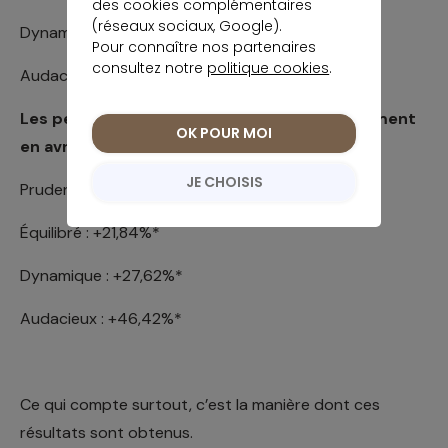
des cookies complémentaires
(réseaux sociaux, Google).
Dynamique : +5,77%*
Pour connaître nos partenaires
consultez notre
politique cookies
.
Audacieux : +11,04%*
Les performances de Pilot depuis son lancement
OK POUR MOI
en avril 2023, au 2 juin 2026 :
JE CHOISIS
Prudent : +15,40%*
Équilibré : +21,84%*
Dynamique : +27,62%*
Audacieux : +46,42%*
Ce qui compte surtout, c’est la manière dont ces
résultats sont obtenus.