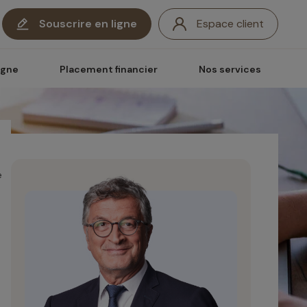
Souscrire en ligne
Espace client
rgne
Placement financier
Nos services
e