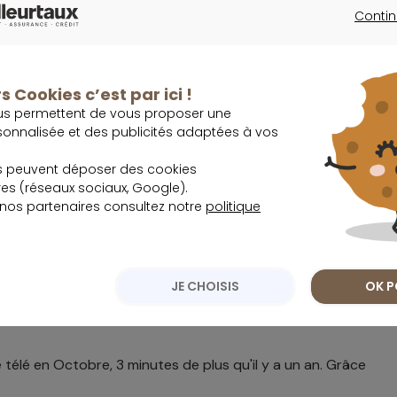
Contin
CONTINU
ra Lamy. On vit vraiment une période difficile.
s Cookies c’est par ici !
us permettent de vous proposer une
sonnalisée et des publicités adaptées à vos
céens (où sont les lycéens révoltés?) a disparu des JT et
s peuvent déposer des cookies
s (réseaux sociaux, Google).
 nos partenaires consultez notre
politique
 (un milliard!!!) et les chaînes les une après les autres qui
JE CHOISIS
OK P
 Canal qui a annoncé lancer 20 chaînes sur Youtube.
télé en Octobre, 3 minutes de plus qu'il y a un an. Grâce