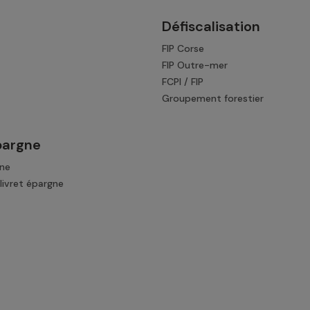
Défiscalisation
FIP Corse
FIP Outre-mer
FCPI / FIP
Groupement forestier
pargne
gne
livret épargne