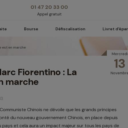
01 47 20 33 00
Appel gratuit
aite
Bourse
Défiscalisation
Livret d'épa
se est en marche
Mercredi
13
rc Fiorentino : La
Novembr
en marche
13
Communiste Chinois ne dévoile que les grands principes
volonté du nouveau gouvernement Chinois, en place depuis
pays et cela aura un impact majeur sur tous les pays de