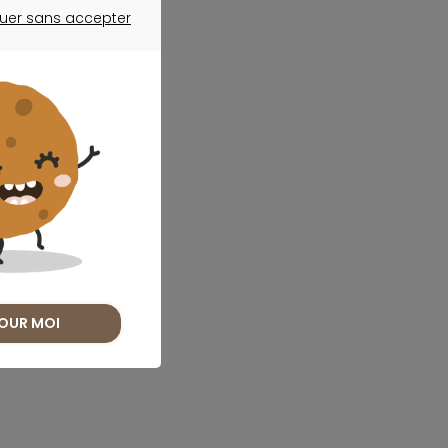
uer sans accepter
ER SANS ACCEPTER
OUR MOI