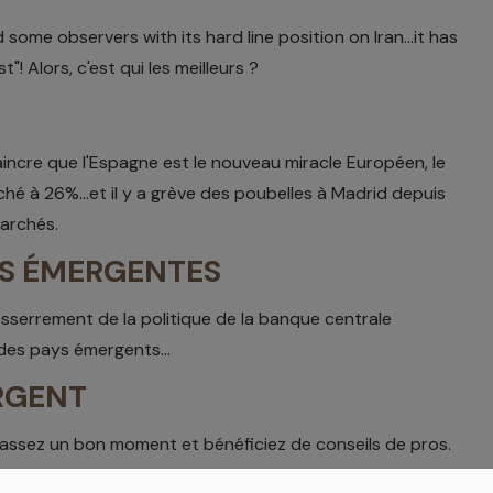
 some observers with its hard line position on Iran...it has
"! Alors, c'est qui les meilleurs ?
incre que l'Espagne est le nouveau miracle Européen, le
 à 26%...et il y a grève des poubelles à Madrid depuis
marchés.
ES ÉMERGENTES
 resserrement de la politique de la banque centrale
des pays émergents...
ARGENT
Passez un bon moment et bénéficiez de conseils de pros.
ait notre invité. Et on a parlé des dernières niches fiscales