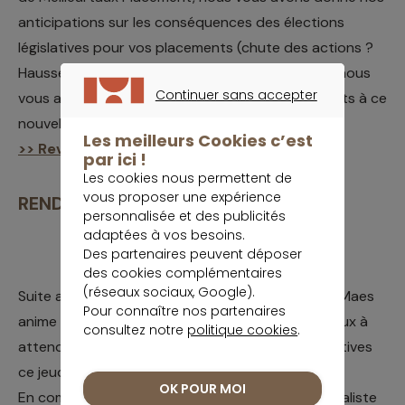
anticipations sur les conséquences des élections
législatives pour vos placements (chute des actions ?
Hausse des taux ? Quid de l'immobilier ? etc.) et nous
Continuer sans accepter
vous avons conseillé pour adapter vos placements à ce
CONTINUER SANS ACCEPTER
nouvel environnement.
Les meilleurs Cookies c’est
>> Revoir le webinaire spécial élections
par ici !
Les cookies nous permettent de
vous proposer une expérience
RENDEZ-VOUS JEUDI
personnalisée et des publicités
adaptées à vos besoins.
Des partenaires peuvent déposer
des cookies complémentaires
(réseaux sociaux, Google).
Suite au webinaire de vendredi dernier, Gauthier Maes
Pour connaître nos partenaires
anime un webinaire dédié aux changements fiscaux à
consultez notre
politique cookies
.
attendre et à anticiper suite aux élections législatives
ce jeudi à 13h30.
OK POUR MOI
En compagnie de Christophe Leclère, avocat fiscaliste