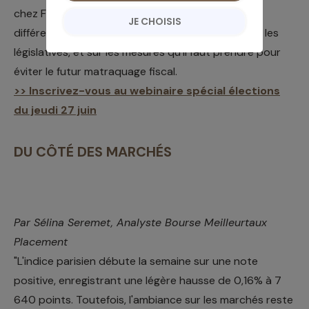
chez Francis Lefebvre, ils feront le point sur les
JE CHOISIS
différents changements fiscaux à attendre après les
législatives, et sur les mesures qu'il faut prendre pour
éviter le futur matraquage fiscal.
>> Inscrivez-vous au webinaire spécial élections
du jeudi 27 juin
DU CÔTÉ DES MARCHÉS
Par Sélina Seremet, Analyste Bourse Meilleurtaux
Placement
"L'indice parisien débute la semaine sur une note
positive, enregistrant une légère hausse de 0,16% à 7
640 points. Toutefois, l'ambiance sur les marchés reste