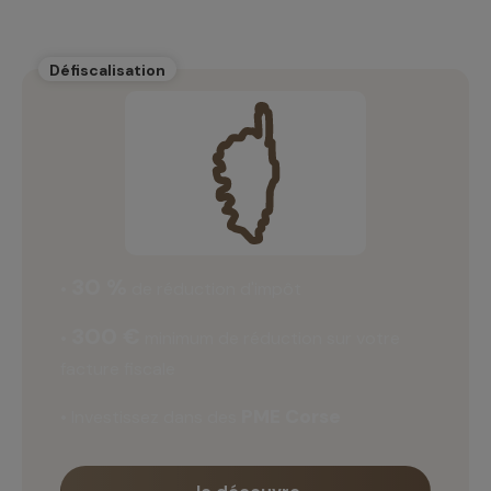
Défiscalisation
30 %
•
de réduction d'impôt
300 €
•
minimum de réduction sur votre
facture fiscale
PME Corse
• Investissez dans des