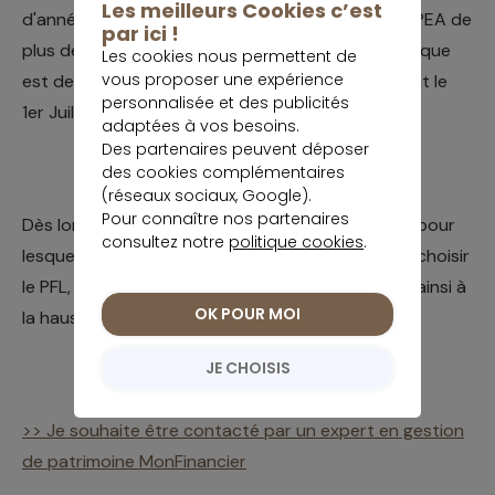
Les meilleurs Cookies c’est
d'année (loyers, plus values mobilières, Gain d'un PEA de
par ici !
plus de 5 ans), la règle veut que le taux qui s'applique
Les cookies nous permettent de
vous proposer une expérience
est de 15.5%, même pour les revenus perçus avant le
personnalisée et des publicités
1er Juillet 2012.
adaptées à vos besoins.
Des partenaires peuvent déposer
des cookies complémentaires
(réseaux sociaux, Google).
Pour connaître nos partenaires
Dès lors, pour les gains réalisés avant le 1er juillet pour
consultez notre
politique cookies
.
lesquels on a le choix, il est parfois préférable de choisir
le PFL, pour être retenu à la source, et échapper ainsi à
OK POUR MOI
la hausse de 2% des prélèvements sociaux.
JE CHOISIS
>> Je souhaite être contacté par un expert en gestion
de patrimoine MonFinancier