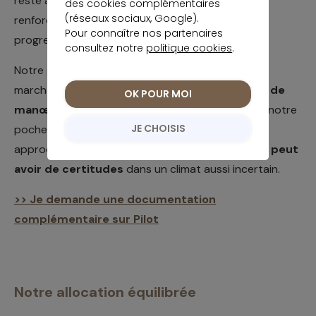
reste assez faible, ce qui nous permet de nous
des cookies complémentaires
(réseaux sociaux, Google).
renforcer sur les actions européennes,
Pour connaître nos partenaires
progressivement et par paliers.
consultez notre
politique cookies
.
Notre grande prudence des derniers mois sur les
marchés actions nous offre de
grandes marges de
OK POUR MOI
manœuvre
si nous voulons à nouveau renforcer notre
JE CHOISIS
poche actions dans les prochains mois. Cette
approche graduelle est indispensable,
car nul ne peut
avoir de certitudes
dans un climat aussi incertain.
>> Je demande une documentation
complémentaire sur Pilot
Notre allocation équilibrée