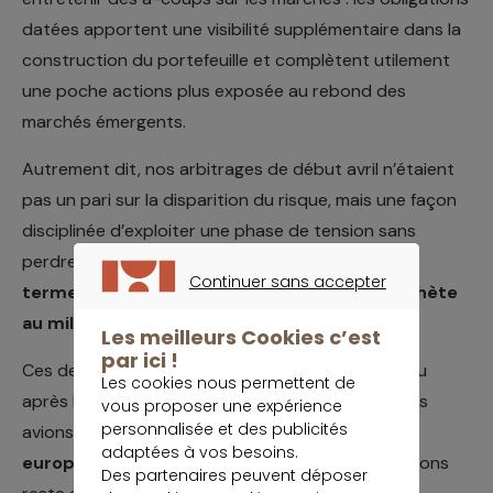
datées apportent une visibilité supplémentaire dans la
construction du portefeuille et complètent utilement
une poche actions plus exposée au rebond des
marchés émergents.
Autrement dit, nos arbitrages de début avril n’étaient
pas un pari sur la disparition du risque, mais une façon
disciplinée d’exploiter une phase de tension sans
perdre de vue l’essentiel :
la croissance de long
Continuer sans accepter
terme se paie souvent mieux quand elle s’achète
CONTINUER SANS ACCEPTER
au milieu du bruit
.
Les meilleurs Cookies c’est
par ici !
Ces deux arbitrages complètent ceux réalisés peu
Les cookies nous permettent de
après le déclenchement de la guerre, lorsque nous
vous proposer une expérience
personnalisée et des publicités
avions
renforcé notre exposition aux actions
adaptées à vos besoins.
européennes
. Notre niveau de détention en actions
Des partenaires peuvent déposer