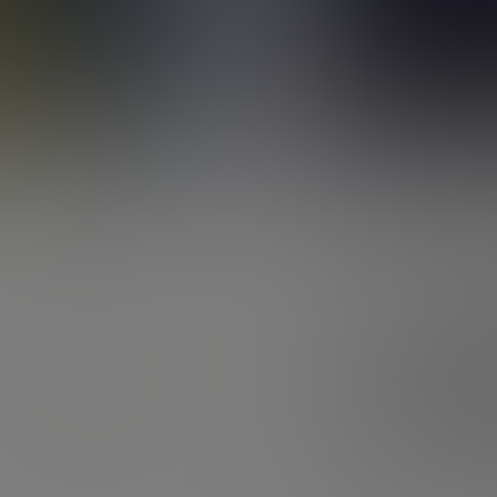
Meilleure SCPI
SCPI Pinel
SCPI assurance vie
Retraite
PER
Fiscalité du PER
Transfert de PER
Complémentaire retraite
Bourse
PEA
OPCVM
Défiscalisation
FIP Corse