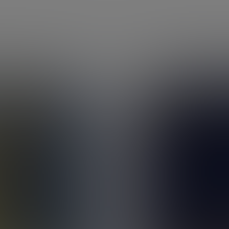
Conditions Générales d'Utilisation
Politique des données personnelles
Politique des cookies
Application mobile
Parrainage
Recrutement
Bibliothèque des contenus
Qui sommes-nous
Nos engagements durables
Guides thématiques
Assurance vie
Fiscalité assurance vie
Meilleure assurance vie
Comparatif assurance vie
Assurance vie succession
SCPI