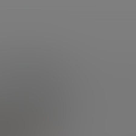
services
questions d'argent
Accueil
Questions
Toutes les questions
Consultez toutes les questions
Etre rappelé
d'argent
Cliquez sur la catégorie
par un conseiller
Nous envoyer
à afficher
un message
Parlons Placement
Toutes les questions
Autres
Actualité et marchés
Assurance vie
Bourse
Retraite
Immobilier
Crédit
Succession