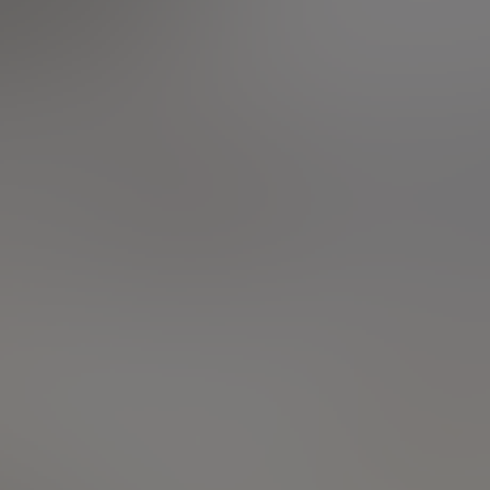
SICAV et FCP
Fiscalité / Défiscalisation
Votre banque et vous
Placements et instruments
financiers
Prélèvements à la source
Nouvelles questions d'argent
Mes questions boursières
Déclaration revenus 2010
Fiscalité /
21/10/2011
Réponse
Défiscalisation
Bonjour,
Ceci concerne la déclaration des
revenus 2010. Sur la déclaration
2009 les revenus du PEA étaient pré
remplis sur la ligne GR. Boursorama
me dit que cette année ce n'est pas
pre rempli parce que
- laligne GR n'existe plus