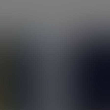
Politique des données personnelles
Politique des cookies
Application mobile
Parrainage
Recrutement
Bibliothèque des contenus
Qui sommes-nous
Nos engagements durables
Guides thématiques
Assurance vie
Fiscalité assurance vie
Meilleure assurance vie
Comparatif assurance vie
Assurance vie succession
SCPI