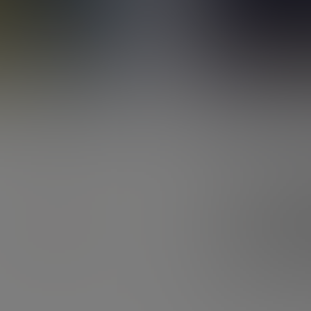
Meilleure SCPI
SCPI Pinel
SCPI assurance vie
Retraite
PER
Fiscalité du PER
Transfert de PER
Complémentaire retraite
Bourse
PEA
OPCVM
Défiscalisation
FIP Corse
FIP Outre-mer