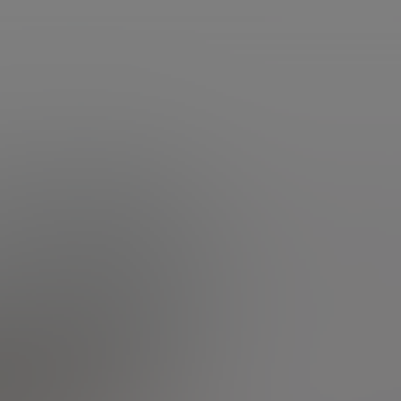
services
questions d'argent
Accueil
Questions
Toutes les questions
Consultez toutes les questions
Etre rappelé
d'argent
Cliquez sur la
par un conseiller
Nous envoyer
catégorie à afficher
un message
Parlons Placement
Toutes les questions
Autres
Actualité et marchés
Assurance vie
Bourse
Retraite
Immobilier
Crédit
Succession