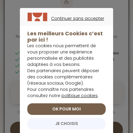
Contenu premium réservé aux
Continuer sans accepter
membres
CONTINUER SANS ACCEPTER
Les meilleurs Cookies c’est
Rejoignez les investisseurs avisés qui font confiance à nos
par ici !
experts
Les cookies nous permettent de
Siège Social
vous proposer une expérience
Analyses détaillées & recommandations personnalisées
personnalisée et des publicités
Réponses d'experts à vos questions d'investissement
01 47 20 33 00
adaptées à vos besoins.
Fiches valeurs complètes et alertes opportunités
@
Des partenaires peuvent déposer
placement@meilleurtaux.com
Accès à l'ensemble des contenus exclusifs
des cookies complémentaires
Meilleurtaux Placement
(réseaux sociaux, Google).
CS 36554, 35065 Rennes CEDEX
Pour connaître nos partenaires
Essai gratuit sans engagement
consultez notre
politique cookies
.
Résiliable à tout moment
Tour Aurore, 18-19 Place des Reflets, 92400 Courbevoie
1 mois offert
OK POUR MOI
Suivez-nous sur :
Déjà adopté par des milliers d'investisseurs particuliers.
JE CHOISIS
Commencer mon essai gratuit →