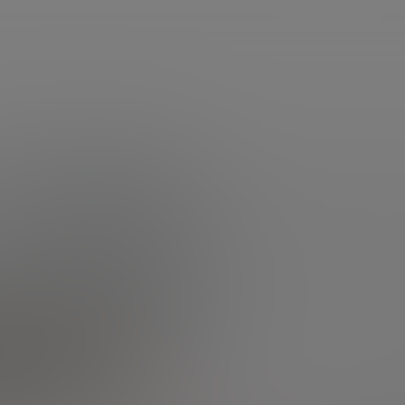
services
questions d'argent
Accueil
Questions
Toutes les questions
Consultez toutes les
Etre rappelé
questions d'argent
par un conseiller
Nous envoyer
Cliquez sur la catégorie à
un message
Parlons Placement
afficher
Toutes les questions
Autres
Actualité et marchés
Assurance vie
Bourse
Retraite
Immobilier
Crédit