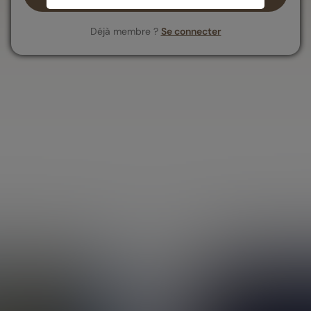
Déjà membre ?
Se connecter
Tout savoir
Mentions légales
Conditions Générales d'Utilisation
Politique des données personnelles
Politique des cookies
Application mobile
Parrainage
Recrutement
Bibliothèque des contenus
Qui sommes-nous
Nos engagements durables
Guides thématiques
Assurance vie
Fiscalité assurance vie