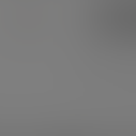
OPCVM
Défiscalisation
FIP Corse
FIP Outre-mer
FCPI / FIP
Groupement forestier
Placement financier
Économie réelle
Succession
Patrimoine
Livret épargne
Livret épargne
Comparatif livret épargne