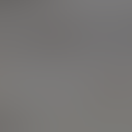
Succession
SICAV et FCP
Fiscalité / Défiscalisation
Votre banque et vous
Placements et
instruments financiers
Prélèvements à la source
Nouvelles questions
d'argent
Mes questions boursières
accéder aux
recommandations
Bourse
19/07/2013
Réponse
Bonjour,
Est-il possible d'accéder aux
recommandations de
Goldman Sachs, HSBC ou
d'autres banques de ce type
?
Merci.