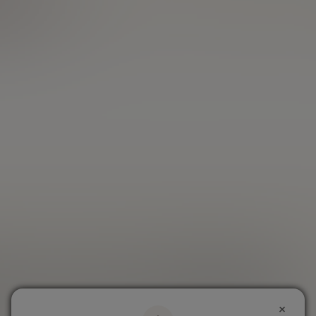
Les informations publiées ne constituent en aucune manière
une incitation à vendre ou à acheter et ne peuvent être
considérées comme des recommandations personnalisées.
Le lecteur reste seul responsable de leur interprétation et de
l'utilisation des informations mises à sa disposition. Nous
attirons par ailleurs votre attention sur le risque de perte
totale, voire supérieure à la mise de départ, rendue possible
par l'utilisation de produits à effet de levier, de contrats à
terme ou d'un compte à marge. Le lecteur reconnaît par
conséquent que toute opération, d'achat ou de vente de
produits financiers, reste sous son entière responsabilité. De
ce fait, Meilleurtaux Placement ne pourra être tenu pour
responsable des délais, erreurs, omissions, qui ne peuvent
être exclus ni des conséquences des actions ou transactions
effectuées sur la base de ces informations.
×
Retour vers Meilleurtaux Placement