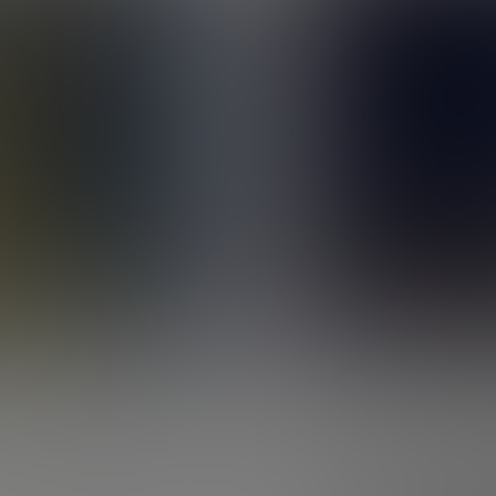
Meilleure assurance vie
Comparatif assurance vie
Assurance vie succession
SCPI
Meilleure SCPI
SCPI Pinel
SCPI assurance vie
Retraite
PER
Fiscalité du PER
Transfert de PER
Complémentaire retraite
Bourse
PEA